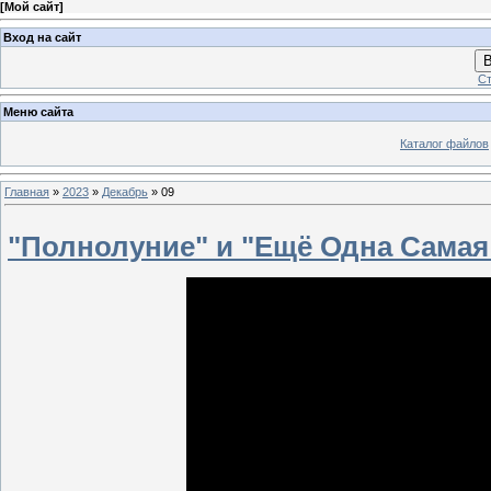
[
Мой сайт
]
Вход на сайт
В
Ст
Меню сайта
Каталог файлов
Главная
»
2023
»
Декабрь
»
09
"Полнолуние" и "Ещё Одна Самая