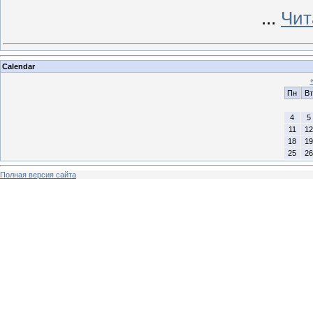
...
Чит
Calendar
Пн
Вт
4
5
11
12
18
19
25
26
Полная версия сайта